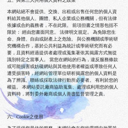
五、與第三人共用個人資料之政策
本網站絕不會提供、交換、出租或出售任何您的個人資
料給其他個人、團體、私人企業或公務機關，但有法律
依據或合約義務者，不在此限。 前項但書之情形包括不
限於： 經由您書面同意。 法律明文規定。 為免除您生
命、身體、自由或財產上之危險。 與公務機關或學術研
究機構合作，基於公共利益為統計或學術研究而有必
要，且資料經過提供者處理或蒐集著依其揭露方式無從
識別特定之當事人。 當您在網站的行為，違反服務條款
或可能損害或妨礙網站與其他使用者權益或導致任何人
遭受損害時，經網站管理單位研析揭露您的個人資料是
為了辨識、聯絡或採取法律行動所必要者。 有利於您的
權益。 本網站委託廠商協助蒐集、處理或利用您的個人
資料時，將對委外廠商或個人善盡監督管理之責。
六、Cookie之使用