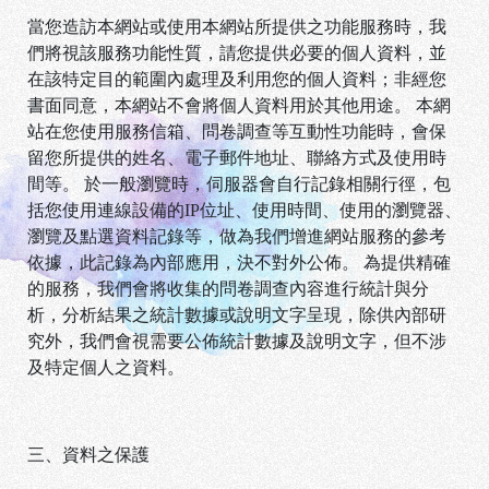
W
當您造訪本網站或使用本網站所提供之功能服務時，我
們將視該服務功能性質，請您提供必要的個人資料，並
在該特定目的範圍內處理及利用您的個人資料；非經您
書面同意，本網站不會將個人資料用於其他用途。 本網
站在您使用服務信箱、問卷調查等互動性功能時，會保
留您所提供的姓名、電子郵件地址、聯絡方式及使用時
間等。 於一般瀏覽時，伺服器會自行記錄相關行徑，包
括您使用連線設備的IP位址、使用時間、使用的瀏覽器、
瀏覽及點選資料記錄等，做為我們增進網站服務的參考
依據，此記錄為內部應用，決不對外公佈。 為提供精確
的服務，我們會將收集的問卷調查內容進行統計與分
析，分析結果之統計數據或說明文字呈現，除供內部研
究外，我們會視需要公佈統計數據及說明文字，但不涉
及特定個人之資料。
三、資料之保護