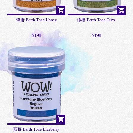
W
蜂蜜 Earth Tone Honey
橄欖 Earth Tone Olive
$198
$198
藍莓 Earth Tone Blueberry