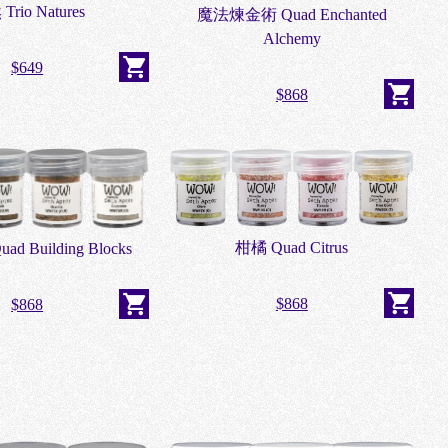
Trio Natures
魔法煉金術 Quad Enchanted
Alchemy
$649
$868
柑橘 Quad Citrus
 Building Blocks
$868
$868