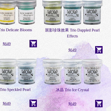
 Delicate Blooms
斑影珍珠效果 Trio Dappled Pearl
Effects
$649
$649
o Speckled Pearl
冰晶 Trio Ice Crystal
$649
$649