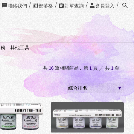
聯絡我們
部落格
訂單查詢
會員登入
亮粉
其他工具
共
16
筆相關商品 ,
第
1
頁 ／ 共
1
頁