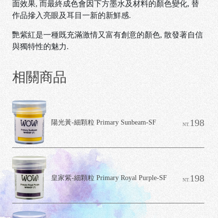
面效果
,
而最終成色會因下方墨水及材料的顏色變化
,
替
作品摻入亮眼及耳目一新的新鮮感
.
艷紫紅是一種既充滿激情又富有創意的顏色, 散發著自信
與獨特性的魅力.
相關商品
C
o
198
陽光黃-細顆粒 Primary Sunbeam-SF
NT.
p
y
r
i
g
h
198
t
皇家紫-細顆粒 Primary Royal Purple-SF
NT.
©
2
0
2