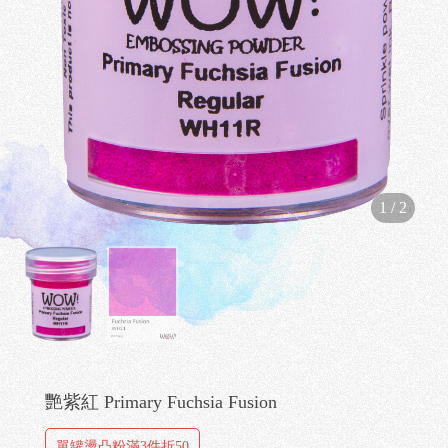
W
1
/
2
艷紫紅 Primary Fuchsia Fusion
單罐燙凸粉滿3件折50