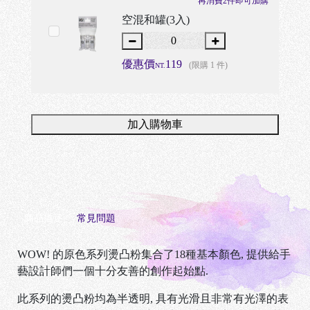
再消費2件即可加購
空混和罐(3入)
優惠價
119
(限購 1 件)
NT.
加入購物車
商品描述
常見問題
WOW!
的原色系列燙凸粉集合了
18
種基本顏色
,
提供給手
藝設計師們一個十分友善的創作起始點
.
此系列的燙凸粉均為半透明
,
具有光滑且非常有光澤的表