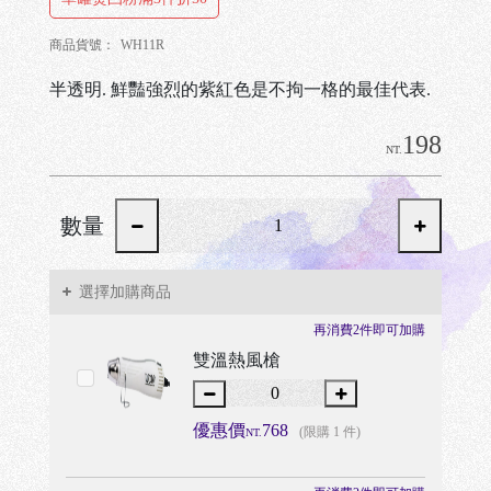
商品貨號：
WH11R
半透明. 鮮豔強烈的紫紅色是不拘一格的最佳代表.
198
NT.
數量
選擇加購商品
再消費2件即可加購
雙溫熱風槍
優惠價
768
(限購 1 件)
NT.