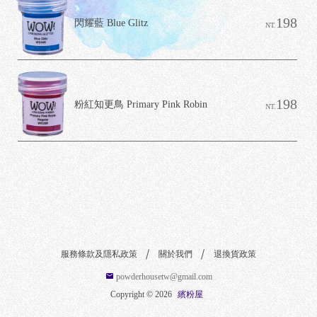
6
198
閃耀藍 Blue Glitz
NT.
粉
屋
198
粉紅知更鳥 Primary Pink Robin
NT.
服務條款及隱私政策
關於我們
退換貨政策
powderhousetw@gmail.com
Copyright ©
2026
繽粉屋